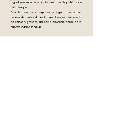
ingrediente es el equipo humano que hay detrás de
cada bisquet.
Año tras año nos proponemos llegar a un mayor
número de puntos de venta para tener reconocimiento
de chicos y grandes, así como presencia dentro de la
canasta básica familiar.