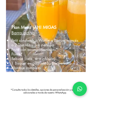
Plan Mesa ¡AH! MIGAS
Barra activa
Petit sándwich o Waffle o Bisquet francés
o 2 Tostaditos por persona
Fruta con acompañamiento*
Postre*
Bebida (café, té o infusión)
1 Bisquet empaquetado por persona
Montaje completo
Costo: $280 p/p + IVA
*Consulta todos los detalles, opciones de personalización y servicios
adicionales a través de nuestro WhatsApp.