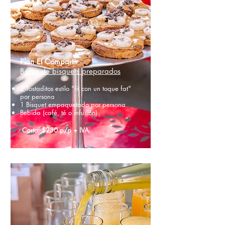
Plan El Compartir
Barra de bisquets preparados
2 Tostaditos estilo "fit con un toque fat"
por persona
​1 Bisquet empaquetado por persona
​Bebida (café, té o infusión)
Costo: $230 p/p + IVA