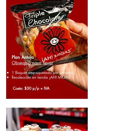
Plan Antojo​
Obsequio para llevar
1 Bisquet empaquetado por persona
Recolección en tienda ¡AH! MIGAS
Costo: $30 p/p + IVA