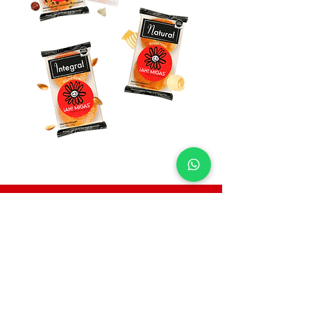
Bisquets seleccionados del día
¿Te gustaría unirte a la cadena de
expendio última vuelta?
¡Contáctate con nosotros!
33 3813 1330