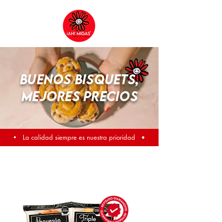
BUENOS BISQUETS,
MEJORES PRECIOS
•
La calidad siempre es nuestra prioridad •
Para nosotros, es un regalo poder compartir el
sabor ¡AH! MIGAS con personas y lugares a
donde antes no llegábamos